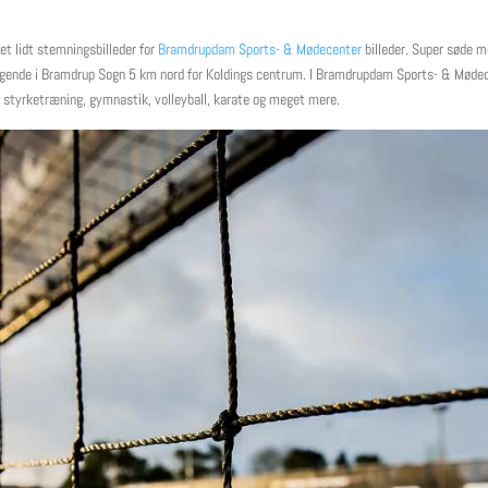
et lidt stemningsbilleder for
Bramdrupdam Sports- & Mødecenter
billeder. Super søde m
iggende i Bramdrup Sogn 5 km nord for Koldings centrum. I Bramdrupdam Sports- & Mødec
t, styrketræning, gymnastik, volleyball, karate og meget mere.