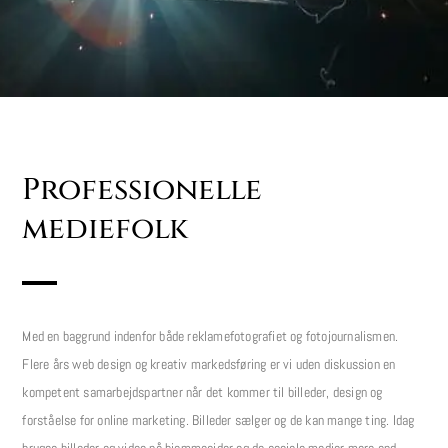
Professionelle
mediefolk
Med en baggrund indenfor både reklamefotografiet og fotojournalismen.
Flere års web design og kreativ markedsføring er vi uden diskussion en
kompetent samarbejdspartner når det kommer til billeder, design og
forståelse for online marketing. Billeder sælger og de kan mange ting. Idag