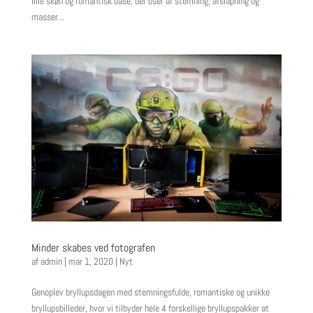
lille skøn og romantisk oase, der oser af stemning, afslapning og
masser...
Minder skabes ved fotografen
af
admin
|
mar 1, 2020
|
Nyt
Genoplev bryllupsdagen med stemningsfulde, romantiske og unikke
bryllupsbilleder, hvor vi tilbyder hele 4 forskellige bryllupspakker at