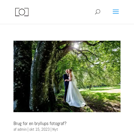
Brug for en bryllups fotograf?
af
admin
|
okt 15, 2023
|
Nyt