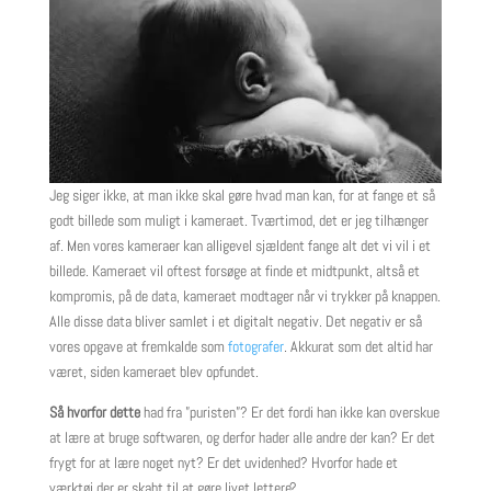
Jeg siger ikke, at man ikke skal gøre hvad man kan, for at fange et så
godt billede som muligt i kameraet. Tværtimod, det er jeg tilhænger
af. Men vores kameraer kan alligevel sjældent fange alt det vi vil i et
billede. Kameraet vil oftest forsøge at finde et midtpunkt, altså et
kompromis, på de data, kameraet modtager når vi trykker på knappen.
Alle disse data bliver samlet i et digitalt negativ. Det negativ er så
vores opgave at fremkalde som
fotografer
. Akkurat som det altid har
været, siden kameraet blev opfundet.
Så hvorfor dette
had fra ”puristen”? Er det fordi han ikke kan overskue
at lære at bruge softwaren, og derfor hader alle andre der kan? Er det
frygt for at lære noget nyt? Er det uvidenhed? Hvorfor hade et
værktøj der er skabt til at gøre livet lettere?