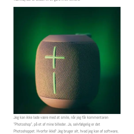
Jeg kan ikke lade være med at smile, når jeg får kommentaren
”Photoshop”, på et af mine billeder. Ja, selvfølgelig er det
Photoshoppet. Hvorfor ikke? Jeg bruger alt, hvad jeg kan af software,