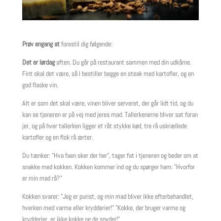
Prøv engang at
forestil dig følgende:
Det er lørdag
aften. Du går på restaurant sammen med din udkårne.
Fint skal det være, så I bestiller begge en steak med kartofler, og en
god flaske vin.
Alt er som det skal være, vinen bliver serveret, der går lidt tid, og du
kan se tjeneren er på vej med jeres mad. Tallerkenerne bliver sat foran
jer, og på hver tallerken ligger et råt stykke kød, tre rå uskrællede
kartofler og en flok rå ærter.
Du tænker: ”Hva faen sker der her”, tager fat i tjeneren og beder om at
snakke med kokken. Kokken kommer ind og du spørger ham: ”Hvorfor
er min mad rå?”
Kokken svarer: ”Jeg er purist, og min mad bliver ikke efterbehandlet,
hverken med varme eller krydderier!” ”Kokke, der bruger varme og
krydderier, er ikke kokke og de snyder!”