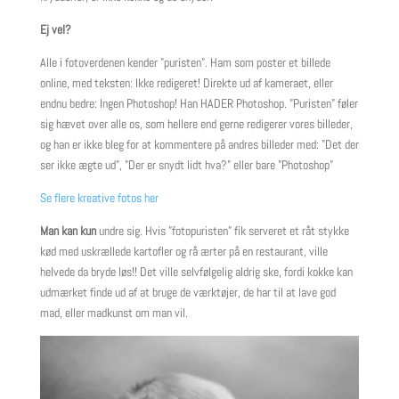
Ej vel?
Alle i fotoverdenen kender ”puristen”. Ham som poster et billede
online, med teksten: Ikke redigeret! Direkte ud af kameraet, eller
endnu bedre: Ingen Photoshop! Han HADER Photoshop. ”Puristen” føler
sig hævet over alle os, som hellere end gerne redigerer vores billeder,
og han er ikke bleg for at kommentere på andres billeder med: ”Det der
ser ikke ægte ud”, ”Der er snydt lidt hva?” eller bare ”Photoshop”
Se flere kreative fotos her
Man kan kun
undre sig. Hvis ”fotopuristen” fik serveret et råt stykke
kød med uskrællede kartofler og rå ærter på en restaurant, ville
helvede da bryde løs!! Det ville selvfølgelig aldrig ske, fordi kokke kan
udmærket finde ud af at bruge de værktøjer, de har til at lave god
mad, eller madkunst om man vil.