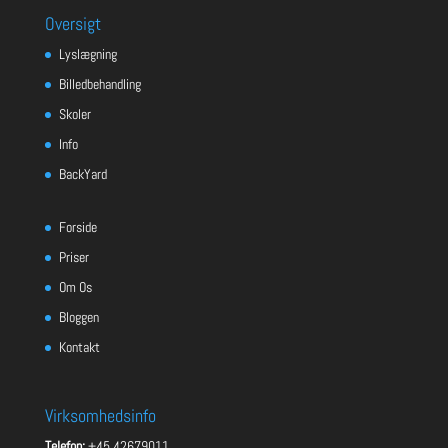
Oversigt
Lyslægning
Billedbehandling
Skoler
Info
BackYard
Forside
Priser
Om Os
Bloggen
Kontakt
Virksomhedsinfo
Telefon:
+45 42679011