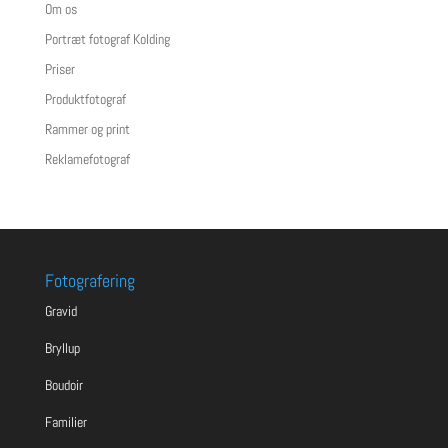
Om os
Portræt fotograf Kolding
Priser
Produktfotograf
Rammer og print
Reklamefotograf
Fotografering
Gravid
Bryllup
Boudoir
Familier