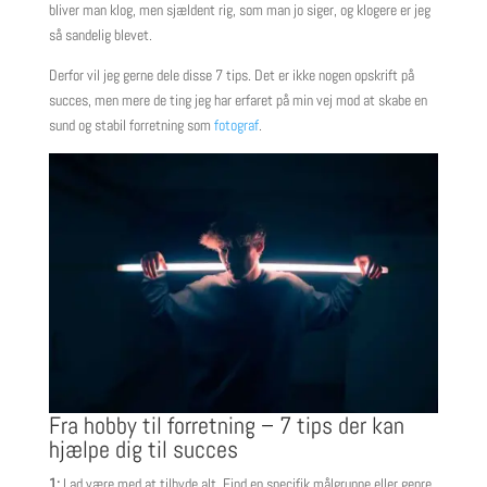
bliver man klog, men sjældent rig, som man jo siger, og klogere er jeg
så sandelig blevet.
Derfor vil jeg gerne dele disse 7 tips. Det er ikke nogen opskrift på
succes, men mere de ting jeg har erfaret på min vej mod at skabe en
sund og stabil forretning som
fotograf
.
Fra hobby til forretning – 7 tips der kan
hjælpe dig til succes
1:
Lad være med at tilbyde alt. Find en specifik målgruppe eller genre