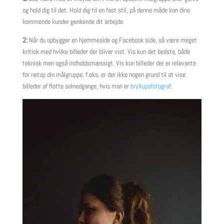
og hold dig til det. Hold dig til en fast stil, på denne måde kan dine
kommende kunder genkende dit arbejde.
2:
Når du opbygger en hjemmeside og Facebook side, så være meget
kritisk med hvilke billeder der bliver vist. Vis kun det bedste, både
teknisk men også indholdsmæssigt. Vis kun billeder der er relevante
for netop din målgruppe, f.eks. er der ikke nogen grund til at vise
billeder af flotte solnedgange, hvis man er
bryllupsfotograf
.