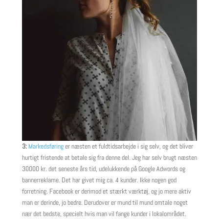
3:
Markedsføring
er næsten et fuldtidsarbejde i sig selv, og det bliver
hurtigt fristende at betale sig fra denne del. Jeg har selv brugt næsten
30000 kr. det seneste års tid, udelukkende på Google Adwords og
bannerreklame. Det har givet mig ca. 4 kunder. Ikke nogen god
forretning. Facebook er derimod et stærkt værktøj, og jo mere aktiv
man er derinde, jo bedre. Derudover er mund til mund omtale noget
nær det bedste, specielt hvis man vil fange kunder i lokalområdet.