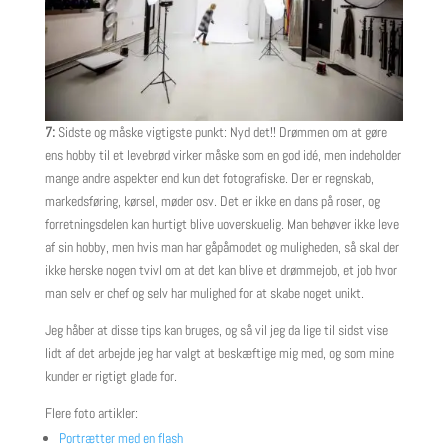
7:
Sidste og måske vigtigste punkt: Nyd det!! Drømmen om at gøre
ens hobby til et levebrød virker måske som en god idé, men indeholder
mange andre aspekter end kun det fotografiske. Der er regnskab,
markedsføring, kørsel, møder osv. Det er ikke en dans på roser, og
forretningsdelen kan hurtigt blive uoverskuelig. Man behøver ikke leve
af sin hobby, men hvis man har gåpåmodet og muligheden, så skal der
ikke herske nogen tvivl om at det kan blive et drømmejob, et job hvor
man selv er chef og selv har mulighed for at skabe noget unikt.
Jeg håber at disse tips kan bruges, og så vil jeg da lige til sidst vise
lidt af det arbejde jeg har valgt at beskæftige mig med, og som mine
kunder er rigtigt glade for.
Flere foto artikler:
Portrætter med en flash