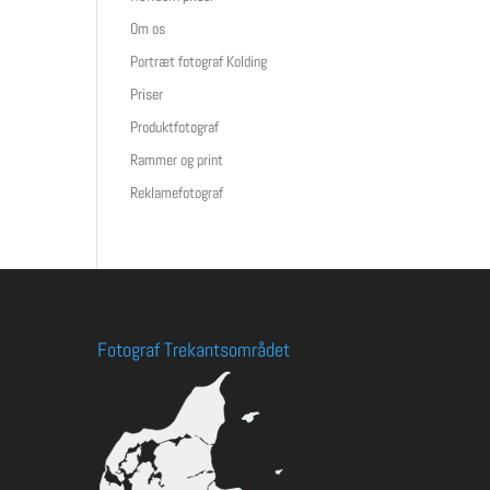
Om os
Portræt fotograf Kolding
Priser
Produktfotograf
Rammer og print
Reklamefotograf
Fotograf Trekantsområdet