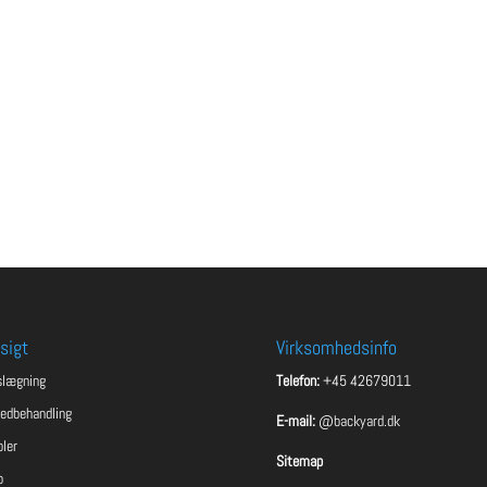
sigt
Virksomhedsinfo
slægning
Telefon:
+45 42679011
ledbehandling
E-mail:
@backyard.dk
ler
Sitemap
o