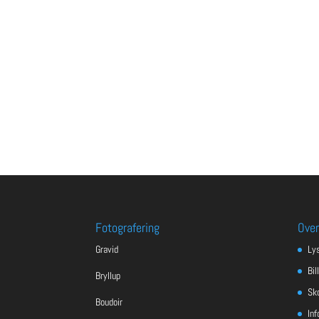
Fotografering
Over
Gravid
Ly
Bil
Bryllup
Sko
Boudoir
Inf