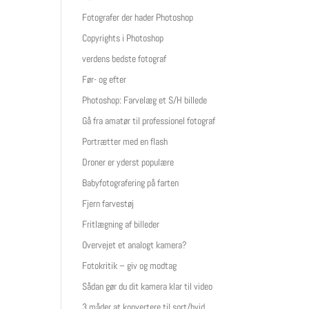
Fotografer der hader Photoshop
Copyrights i Photoshop
verdens bedste fotograf
Før- og efter
Photoshop: Farvelæg et S/H billede
Gå fra amatør til professionel fotograf
Portrætter med en flash
Droner er yderst populære
Babyfotografering på farten
Fjern farvestøj
Fritlægning af billeder
Overvejet et analogt kamera?
Fotokritik – giv og modtag
Sådan gør du dit kamera klar til video
3 måder at konvertere til sort/hvid