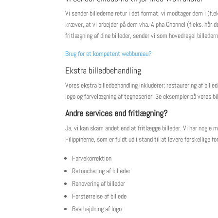
Vi sender billederne retur i det format, vi modtager dem i (f
kræver, at vi arbejder på dem vha. Alpha Channel (f.eks. hår d
fritlægning af dine billeder, sender vi som hovedregel billeder
Brug for et kompetent webbureau?
Ekstra billedbehandling
Vores ekstra billedbehandling inkluderer: restaurering af bill
logo og farvelægning af tegneserier. Se eksempler på vores b
Andre services end fritlægning?
Ja, vi kan skam andet end at fritlægge billeder. Vi har nogle
Filippinerne, som er fuldt ud i stand til at levere forskellige 
Farvekorrektion
Retouchering af billeder
Renovering af billeder
Forstørrelse af billede
Bearbejdning af logo