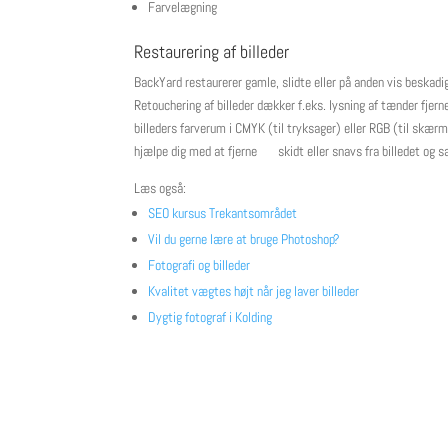
Farvelægning
Restaurering af billeder
BackYard restaurerer gamle, slidte eller på anden vis beskadig
Retouchering af billeder dækker f.eks. lysning af tænder fjerne
billeders farverum i CMYK (til tryksager) eller RGB (til skær
hjælpe dig med at fjerne skidt eller snavs fra billedet og sam
Læs også:
SEO kursus Trekantsområdet
Vil du gerne lære at bruge Photoshop?
Fotografi og billeder
Kvalitet vægtes højt når jeg laver billeder
Dygtig fotograf i Kolding