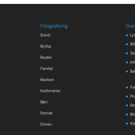
Fotografering
Over
Gravid
Ly
Bil
Bryllup
Sko
Boudoir
Inf
Familier
Ba
Newborn
Fo
Konfirmation
Pri
Børn
Om
Portræt
Bl
Ko
Erhverv