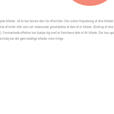
ede billeder, så du kan bevare dem for eftertiden. Den sidste finpudsning af dine billeder
lse af briller eller som set nedenunder genskabelse af dele af et billede. Ændring af dine
m). Forstærkede effekter kan hjælpe dig med at fremhæve dele af dit billede. Det kan og
tidig kan det gøre kedelige billeder mere livlige.