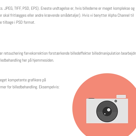
.eks. JPEG, TIFF, PSD, EPS). Eneste undtagelse er, hvis billederne er meget komplekse og
er skal fritlægges eller andre krævende smådetaljer). Hvis vi benytter Alpha Channel til
ne tilbage i PSD format.
eder retouchering farvekorrektion forstærkende billedeffekter billedmanipulation bearbejdn
illedbehandling her på hjemmesiden.
 meget kompetente grafikere på
former for billedbehandling. Eksempelvis: