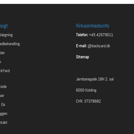
sigt
Virksomhedsinfo
slægning
Telefon:
+45 42679011
ledbehandling
E-mail:
@backyard.dk
ler
Sitemap
o
ckYard
Jernbanegade 18H 2. sal
rside
6000 Kolding
ser
CVR: 37378682
 Os
oggen
ntakt