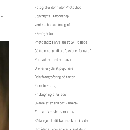
Fotografer der hader Photoshop
Copyrights i Photoshop
 vi
verdens bedste fotograf
Før- og efter
Photoshop: Farvelæg et S/H billede
Gå fra amatør til professionel fotograf
Portrætter med en flash
Droner er yderst populære
Babyfotografering på farten
Fjern farvestøj
Fritlægning af billeder
Overvejet et analogt kamera?
Fotokritik – giv og modtag
Sådan gør du dit kamera klar til video
3 måder at konvertere til sort/hvid