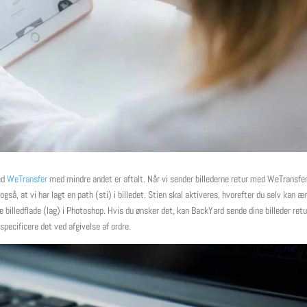
med
WeTransfer
med mindre andet er aftalt. Når vi sender billederne retur med WeTransfer
r også, at vi har lagt en path (sti) i billedet. Stien skal aktiveres, hvorefter du selv kan æ
fte billedflade (lag) i Photoshop. Hvis du ønsker det, kan BackYard sende dine billeder ret
 specificere det ved afgivelse af ordre.