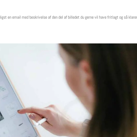
igst en email med beskrivelse af den del af billedet du gerne vil have fritlagt og så klarer