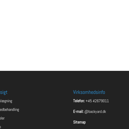
sigt
Virksomhedsinfo
slægning
Telefon:
+45 42679011
ledbehandling
E-mail:
@backyard.dk
ler
Sitemap
o