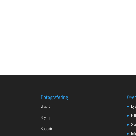
Fotografering
Over
Gravid
Ly
Bil
Bryllup
Sko
Boudoir
Inf