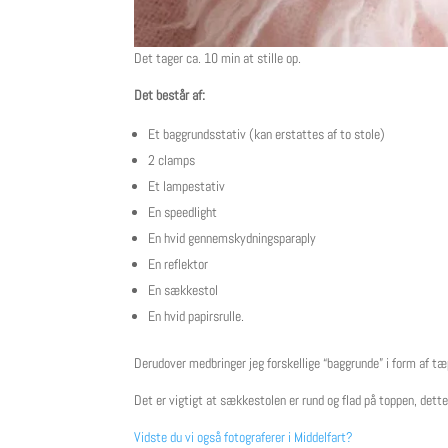
Det tager ca. 10 min at stille op.
Det består af:
Et baggrundsstativ (kan erstattes af to stole)
2 clamps
Et lampestativ
En speedlight
En hvid gennemskydningsparaply
En reflektor
En sækkestol
En hvid papirsrulle.
Derudover medbringer jeg forskellige “baggrunde” i form af tæpp
Det er vigtigt at sækkestolen er rund og flad på toppen, dette
Vidste du vi også fotograferer i Middelfart?