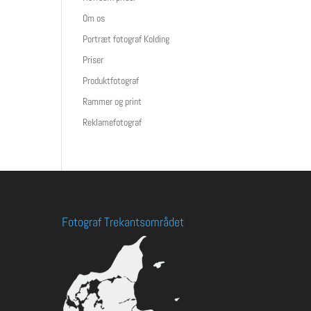
Om os
Portræt fotograf Kolding
Priser
Produktfotograf
Rammer og print
Reklamefotograf
Fotograf Trekantsområdet