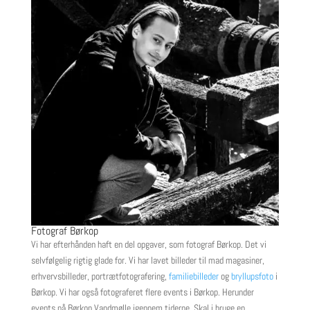
Fotograf Børkop
Vi har efterhånden haft en del opgaver, som fotograf Børkop. Det vi
selvfølgelig rigtig glade for. Vi har lavet billeder til mad magasiner,
erhvervsbilleder, portrætfotografering,
familiebilleder
og
bryllupsfoto
i
Børkop. Vi har også fotograferet flere events i Børkop. Herunder
events på Børkop Vandmølle igennem tiderne. Skal i bruge en