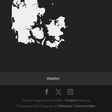
Middelfart
Koldings hyggeligste fotostudie -
Fotograf
Kolding og
Trekantsområdet | Designet ved
Webbureau Trekantsområdet