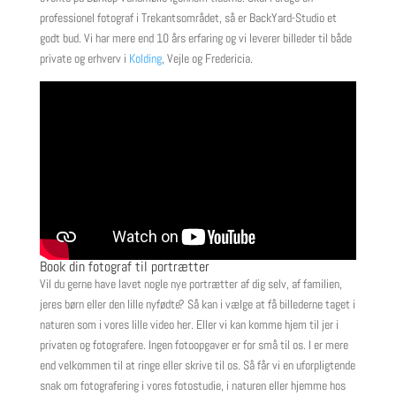
professionel fotograf i Trekantsområdet, så er BackYard-Studio et
godt bud. Vi har mere end 10 års erfaring og vi leverer billeder til både
private og erhverv i
Kolding
, Vejle og Fredericia.
Book din fotograf til portrætter
Vil du gerne have lavet nogle nye portrætter af dig selv, af familien,
jeres børn eller den lille nyfødte? Så kan i vælge at få billederne taget i
naturen som i vores lille video her. Eller vi kan komme hjem til jer i
privaten og fotografere. Ingen fotoopgaver er for små til os. I er mere
end velkommen til at ringe eller skrive til os. Så får vi en uforpligtende
snak om fotografering i vores fotostudie, i naturen eller hjemme hos