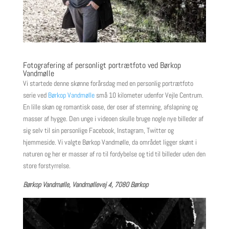
Fotografering af personligt portrætfoto ved Børkop
Vandmølle
Vi startede denne skønne forårsdag med en personlig portrætfoto
serie ved
Børkop Vandmølle
små 10 kilometer udenfor Vejle Centrum.
En lille skøn og romantisk oase, der oser af stemning, afslapning og
masser af hygge. Den unge i videoen skulle bruge nogle nye billeder af
sig selv til sin personlige Facebook, Instagram, Twitter og
hjemmeside. Vi valgte Børkop Vandmølle, da området ligger skønt i
naturen og her er masser af ro til fordybelse og tid til billeder uden den
store forstyrrelse.
Børkop Vandmølle, Vandmøllevej 4, 7080 Børkop