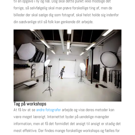
til en opgave i ny og næ. Dog skal dette punkt ikke modsige det
forrige, så selvfølgelig skal man prøve forskellige ting af, men de
billeder der skal sælge dig som fotograf, skal helst holde sig indenfor
din sædvanlige stil så folk kan genkende dit arbejde.
Tag på workshops
At få lov at se
andre fotografer
arbejde og vise deres metoder kan
være meget lærerigt. Internettet byder på uendelige mængder
information, men at få det formidlet det ansigt til ansigt er stadig det
mest effektive. Der findes mange forskellige workshops og fælles for