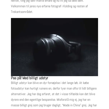
nettet, ting jeg selv måtte erfare og nu vil jeg så dele dem.
Velkommen til jeres nye erfarne fotograf i Kolding og resten af
Trekantsområdet.
Pas på! Med billigt udstyr
Billigt udstyr kan blive en dyr fornøjelse i det lange løb. At købe
fotoudstyr kan hurtigt ruinere en, derfor tyer man ofte til lidt billigere
alternativer. Jeg har dog erfaret, at det i visse tilfælde kan det blive
dyrere end den egentlige besparelse. Misforstå mig ej, jeg har en
masse billigt grej som jeg bruger dagligt, “Made in China” grej. Jeg har