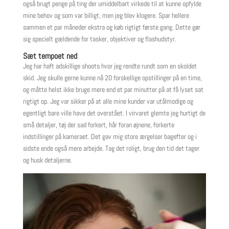
også brugt penge på ting der umiddelbart virkede til at kunne opfylde
mine behov og som var billigt, men jeg blev klogere. Spar hellere
sammen et par måneder ekstra og køb rigtigt første gang. Dette gør
sig specielt gældende for tasker, objektiver og flashudstyr.
Sæt tempoet ned
Jeg har haft adskillige shoots hvor jeg rendte rundt som en skoldet
skid. Jeg skulle gerne kunne nå 20 forskellige opstillinger på en time,
og måtte helst ikke bruge mere end et par minutter på at få lyset sat
rigtigt op. Jeg var sikker på at alle mine kunder var utålmodige og
egentligt bare ville have det overstået. I virvaret glemte jeg hurtigt de
små detaljer, tøj der sad forkert, hår foran øjnene, forkerte
indstillinger på kameraet. Det gav mig store ærgelser bagefter og i
sidste ende også mere arbejde. Tag det roligt, brug den tid det tager
og husk detaljerne.