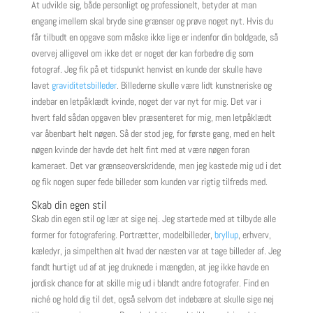
At udvikle sig, både personligt og professionelt, betyder at man
engang imellem skal bryde sine grænser og prøve noget nyt. Hvis du
får tilbudt en opgave som måske ikke lige er indenfor din boldgade, så
overvej alligevel om ikke det er noget der kan forbedre dig som
fotograf. Jeg fik på et tidspunkt henvist en kunde der skulle have
lavet
graviditetsbilleder
. Billederne skulle være lidt kunstneriske og
indebar en letpåklædt kvinde, noget der var nyt for mig. Det var i
hvert fald sådan opgaven blev præsenteret for mig, men letpåklædt
var åbenbart helt nøgen. Så der stod jeg, for første gang, med en helt
nøgen kvinde der havde det helt fint med at være nøgen foran
kameraet. Det var grænseoverskridende, men jeg kastede mig ud i det
og fik nogen super fede billeder som kunden var rigtig tilfreds med.
Skab din egen stil
Skab din egen stil og lær at sige nej. Jeg startede med at tilbyde alle
former for fotografering. Portrætter, modelbilleder,
bryllup
, erhverv,
kæledyr, ja simpelthen alt hvad der næsten var at tage billeder af. Jeg
fandt hurtigt ud af at jeg druknede i mængden, at jeg ikke havde en
jordisk chance for at skille mig ud i blandt andre fotografer. Find en
niché og hold dig til det, også selvom det indebære at skulle sige nej