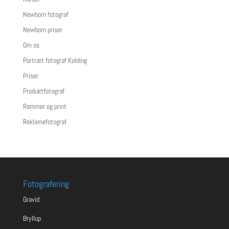
Newborn fotograf
Newborn priser
Om os
Portræt fotograf Kolding
Priser
Produktfotograf
Rammer og print
Reklamefotograf
Fotografering
Gravid
Bryllup