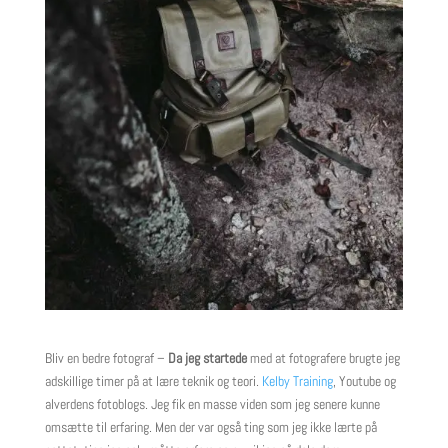
Bliv en bedre fotograf –
Da jeg startede
med at fotografere brugte jeg
adskillige timer på at lære teknik og teori.
Kelby Training
, Youtube og
alverdens fotoblogs. Jeg fik en masse viden som jeg senere kunne
omsætte til erfaring. Men der var også ting som jeg ikke lærte på