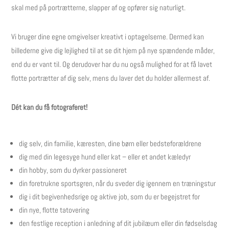
skal med på portrætterne, slapper af og opfører sig naturligt.
Vi bruger dine egne omgivelser kreativt i optagelserne. Dermed kan
billederne give dig lejlighed til at se dit hjem på nye spændende måder,
end du er vant til. Og derudover har du nu også mulighed for at få lavet
flotte portrætter af dig selv, mens du laver det du holder allermest af.
Dét kan du få fotograferet!
dig selv, din familie, kæresten, dine børn eller bedsteforældrene
dig med din legesyge hund eller kat – eller et andet kæledyr
din hobby, som du dyrker passioneret
din foretrukne sportsgren, når du sveder dig igennem en træningstur
dig i dit begivenhedsrige og aktive job, som du er begejstret for
din nye, flotte tatovering
den festlige reception i anledning af dit jubilæum eller din fødselsdag