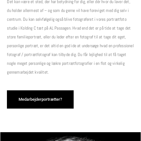
Det kan være et sted, der har betydning for dig, eller dér hvor du laver det,
du holder allermest af – og som du gerne vil have foreviget med dig selv i
centrum. Du kan selvfølgelig også blive fotograferet i vores portrætfoto
studie i Kolding C tæt på AL Passagen. Hvad end det er på tide at tage det
store familieportræt, eller du leder efter en fotograf til at tage dit eget,
personlige portræt, er det altid en god ide at undersøge hvad en professionel
fotograf / portrætfotograf kan tilbyde dig. Du får lejlighed til at få taget
nogle meget personlige og lækre portrætfotografier i en flot og virkelig
gennemarbejdet kvalitet.
Medarbejderportrætter?