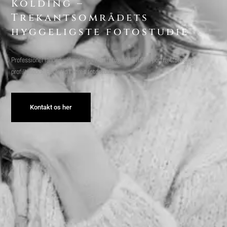
Kolding –
Trekantsområdets
hyggeligste fotostudie
Professionel landsdækkende portrætfotograf til flotte portrætfotos og
profilbilleder. Book tid i vores fotostudie.
Kontakt os her