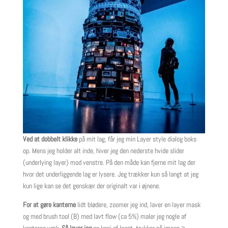
Ved at dobbelt klikke
på mit lag, får jeg min Layer style dialog boks
op. Mens jeg holder alt inde, hiver jeg den nederste hvide slider
(underlying layer) mod venstre. På den måde kan fjerne mit lag der
hvor det underliggende lag er lysere. Jeg trækker kun så langt at jeg
kun lige kan se det genskær der originalt var i øjnene.
For at gøre kanterne
lidt blødere, zoomer jeg ind, laver en layer mask
og med brush tool (B) med lavt flow (ca 5%) maler jeg nogle af
kanterne væk.
Så laver jeg
en kopi af laget, trykker på image >