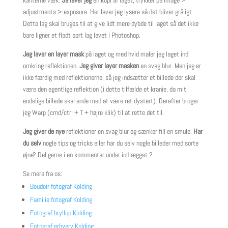
adjustments > exposure. Her laver jeg lysere så det bliver gråligt.
Dette lag skal bruges til at give lidt mere dybde til laget så det ikke
bare ligner et fladt sort lag lavet i Photoshop.
Jeg laver en layer mask
på laget og med hvid maler jeg laget ind
omkring reflektionen.
Jeg giver layer masken
en svag blur. Men jeg er
ikke færdig med reflektionerne, så jeg indsætter et billede der skal
være den egentlige reflektion (i dette tilfælde et kranie, da mit
endelige billede skal ende med at være ret dystert). Derefter bruger
jeg Warp (cmd/ctrl + T + højre klik) til at rette det til.
Jeg giver de nye
reflektioner en svag blur og sænker fill en smule.
Har
du selv
nogle tips og tricks eller har du selv nogle billeder med sorte
øjne? Del gerne i en kommentar under indlægget ?
Se mere fra os:
Boudoir fotograf Kolding
Familie fotograf Kolding
Fotograf bryllup Kolding
Fotograf erhverv Kolding