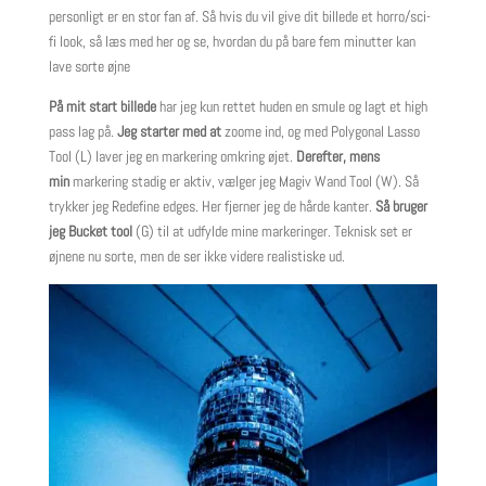
personligt er en stor fan af. Så hvis du vil give dit billede et horro/sci-
fi look, så læs med her og se, hvordan du på bare fem minutter kan
lave sorte øjne
På mit start billede
har jeg kun rettet huden en smule og lagt et high
pass lag på.
Jeg starter med at
zoome ind, og med Polygonal Lasso
Tool (L) laver jeg en markering omkring øjet.
Derefter, mens
min
markering stadig er aktiv, vælger jeg Magiv Wand Tool (W). Så
trykker jeg Redefine edges. Her fjerner jeg de hårde kanter.
Så bruger
jeg Bucket tool
(G) til at udfylde mine markeringer. Teknisk set er
øjnene nu sorte, men de ser ikke videre realistiske ud.