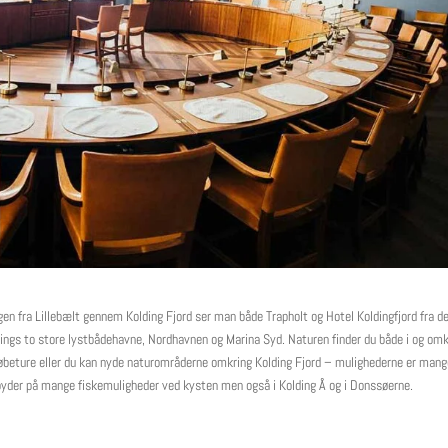
ingen fra Lillebælt gennem Kolding Fjord ser man både Trapholt og Hotel Koldingfjord fra d
dings to store lystbådehavne, Nordhavnen og Marina Syd. Naturen finder du både i og omk
r løbeture eller du kan nyde naturområderne omkring Kolding Fjord – mulighederne er mang
yder på mange fiskemuligheder ved kysten men også i Kolding Å og i Donssøerne.