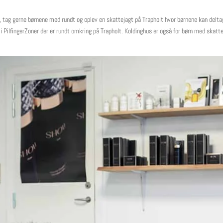
, tag gerne børnene med rundt og oplev en skattejagt på Trapholt hvor børnene kan delta
 i PilfingerZoner der er rundt omkring på Trapholt. Koldinghus er også for børn med skatt