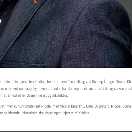
Her finder I Designskolen Kolding, kunstmuseet Trapholt og ved Kolding Å ligger Design Cit
 som er blevet en designby i byen. Desuden har Kolding stribevis af små designvirksomhed
om et arnested for design, kunst og arkitektur.
t, hvor kulturkomplekset Nicolai med Nicolai Biograf & Café, Bygning 5, Nicolai Scene
ur og historie i historiske skolebygninger i hjertet af Kolding.