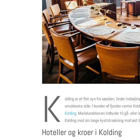
K
olding er et flot syn fra søsiden. Under indsejl
smukkeste side. I bunden af fjorden venter Kol
Kolding
. Marielundskoven indbyder til gå- elle
Kolding med sin lange kyststrækning mod øst b
Hoteller og kroer i Kolding