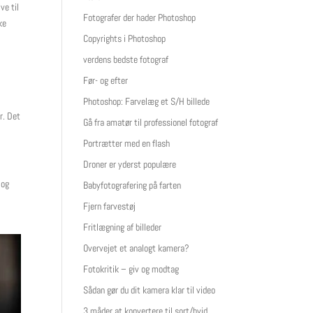
ve til
Fotografer der hader Photoshop
ke
Copyrights i Photoshop
verdens bedste fotograf
Før- og efter
Photoshop: Farvelæg et S/H billede
r. Det
Gå fra amatør til professionel fotograf
Portrætter med en flash
Droner er yderst populære
 og
Babyfotografering på farten
Fjern farvestøj
Fritlægning af billeder
Overvejet et analogt kamera?
Fotokritik – giv og modtag
Sådan gør du dit kamera klar til video
3 måder at konvertere til sort/hvid