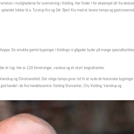
iation i mulighederne for overnatning i Kolding. Her finder I for eksempel alt fra ekslusi
 I oplandet lokker bl.a. Tyrstup Kro og Sdr. Bjert Kro med et lavere tempo og gastronomis
 shoppe. De smukke gamle bygninger i Koldings ni gågader byder på mange specialbutikke
nder et tag. Her er 120 forretninger, varehus og et stort biografcenter.
Vamdrup og Christiansfeld. Det rolige tempo giver tid til at nyde de historiske bygninger
n god handel i de fire handelscentre: Kolding Storcenter, City Kolding, Vamdrup og