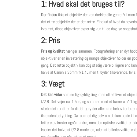
1:
Hvad skal det bruges til?
Der findes ikke
et objektiv der kan dække alle genre. Vil man 
det et teleobjektiv der er det rette. Find ud af hvad du hoveds
kvalitet, disse objektiver egner sig kun til de daglige snapsho
2: Pris
Pris og kvalitet
hænger sammen. Fotografering er en dyr hobby,
objektiver er en investering og mange objektiver holder en god 
gang. Det rette objektiv kan dog stadig være billigere end ko
halve af Canon’s 35mm f/1.4L men tilbyder tilsvarende, hvis i
3: Vægt
Det kan virke
som en ligegyldig ting, men ofte bliver et obje
f/2.8. Det vejer ca. 1,5 kg og sammen med et kamera på 1 kg e
slæbe det rundt er fordi det opfylder alle mine behov for brænd
ikke uden betydning. Gør op med dig selv om du kan holde til 
lettere og koster også mindre, men den optiske kvalitet er st
koster det halve af f/2.8 modellen, uden at billedekvaliteten b
selvfølgelig ikke så vigtigt et punkt.