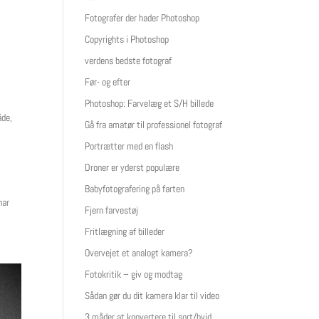
Fotografer der hader Photoshop
Copyrights i Photoshop
verdens bedste fotograf
Før- og efter
Photoshop: Farvelæg et S/H billede
åde,
Gå fra amatør til professionel fotograf
Portrætter med en flash
Droner er yderst populære
Babyfotografering på farten
har
Fjern farvestøj
Fritlægning af billeder
Overvejet et analogt kamera?
Fotokritik – giv og modtag
Sådan gør du dit kamera klar til video
3 måder at konvertere til sort/hvid