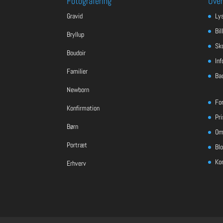
Fotografering
Over
Gravid
Ly
Bil
Bryllup
Sko
Boudoir
Inf
Familier
Ba
Newborn
Fo
Konfirmation
Pri
Børn
Om
Portræt
Bl
Ko
Erhverv