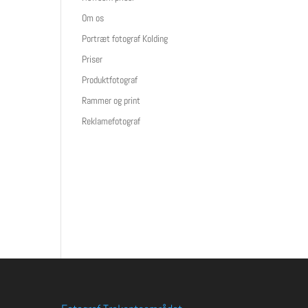
Om os
Portræt fotograf Kolding
Priser
Produktfotograf
Rammer og print
Reklamefotograf