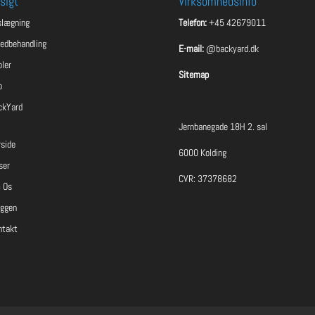
sigt
Virksomhedsinfo
slægning
Telefon:
+45 42679011
ledbehandling
E-mail:
@backyard.dk
ler
Sitemap
o
ckYard
Jernbanegade 18H 2. sal
rside
6000 Kolding
ser
CVR: 37378682
 Os
oggen
ntakt