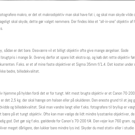
fotografere makro, er det et makroobjektiv man skal have fat i, og skal man skyde vilde d
ageligt skal skyde, dette gør valget nemmere. Der findes ikke et “all-in-one” objektiv af 
ts.
 sådan er det bare. Desværre vil et billigt objektiv ofte give mange ærgelser. Gode
brugtpris i mange år. Overvej derfor at spare lidt ekstra op, og køb det rette objektiv fø
nkurrenten. F.eks. er et af mine faste objektiver et Sigma 35mm f/1.4. Det koster under 
kke bedre, billedekvalitet.
ktiv hjemme på hylden fordi det er for tungt. Mit mest brugte objektiv er et Canon 70-20
r det 2,5 kg. der skal hænge om halsen eller på skulderen. Den eneste grund til at jeg g
vidde og billedekvalitet. Skal man vandre langt eller f.eks. fotografere til bryllup er væ
at bære på et tungt objektiv. Ofte kan man vælge de lidt mindre lysstærke objektiver, de
adig god. Det gør sig f.eks. gældende for Canon’s 70-200 f/4. Den vejer kun 760 gram. o
liver meget dårligere, den lukker bare mindre lys ind. Skyder du med stativ eller i studie 