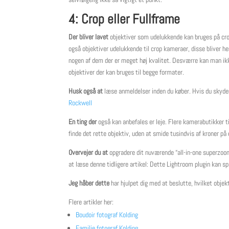
4:
Crop eller Fullframe
Der bliver lavet
objektiver som udelukkende kan bruges på cro
også objektiver udelukkende til crop kameraer, disse bliver hen
nogen af dem der er meget høj kvalitet. Desværre kan man ikke 
objektiver der kan bruges til begge formater.
Husk også at
læse anmeldelser inden du køber. Hvis du skyd
Rockwell
En ting der
også kan anbefales er leje. Flere kamerabutikker tilb
finde det rette objektiv, uden at smide tusindvis af kroner på 
Overvejer du at
opgradere dit nuværende “all-in-one superzoom
at læse denne tidligere artikel: Dette Lightroom plugin kan s
Jeg håber dette
har hjulpet dig med at beslutte, hvilket objek
Flere artikler her:
Boudoir fotograf Kolding
Familie fotograf Kolding