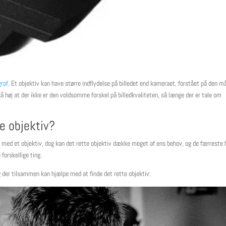
graf
. Et objektiv kan have større indflydelse på billedet end kameraet, forstået på den m
å høj at der ikke er den voldsomme forskel på billedkvaliteten, så længe der er tale om
e objektiv?
s med et objektiv, dog kan det rette objektiv dække meget af ens behov, og de færreste 
orskellige ting.
g der tilsammen kan hjælpe med at finde det rette objektiv: