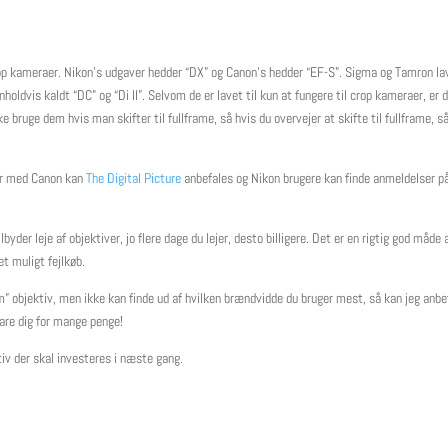
p kameraer. Nikon’s udgaver hedder “DX” og Canon’s hedder “EF-S”. Sigma og Tamron la
holdvis kaldt “DC” og “Di II”. Selvom de er lavet til kun at fungere til crop kameraer, er 
bruge dem hvis man skifter til fullframe, så hvis du overvejer at skifte til fullframe, s
er med Canon kan
The Digital Picture
anbefales og Nikon brugere kan finde anmeldelser 
yder leje af objektiver, jo flere dage du lejer, desto billigere. Det er en rigtig god måde 
et muligt fejlkøb.
” objektiv, men ikke kan finde ud af hvilken brændvidde du bruger mest, så kan jeg anbe
pare dig for mange penge!
tiv der skal investeres i næste gang.