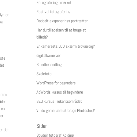
Fotografering i mørket
Festival fotografering
yr, er
Dobbelt eksponerings portrætter
høj
Har du tilladelsen til at bruge et
billede?
Er kameraets LCD skærm troværdig?
digitalkameraer
rste
Billedbehandling
det
Skolefoto
WordPress for begyndere
AdWords kursus til begyndere
0 mm.
SEO kursus Trekantsområdet
ider
gten
Vil du gerne lære at bruge Photoshop?
 er
g
Sider
er det
Boudoir fotograf Kolding