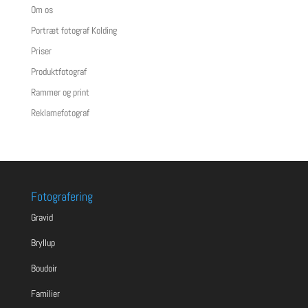
Om os
Portræt fotograf Kolding
Priser
Produktfotograf
Rammer og print
Reklamefotograf
Fotografering
Gravid
Bryllup
Boudoir
Familier