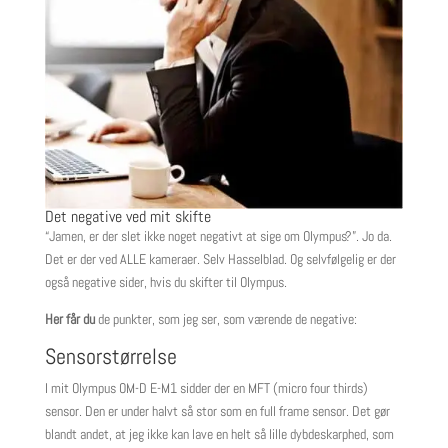
Det negative ved mit skifte
“Jamen, er der slet ikke noget negativt at sige om Olympus?”. Jo da.
Det er der ved ALLE kameraer. Selv Hasselblad. Og selvfølgelig er der
også negative sider, hvis du skifter til Olympus.
Her får du
de punkter, som jeg ser, som værende de negative:
Sensorstørrelse
I mit Olympus OM-D E-M1 sidder der en MFT (micro four thirds)
sensor. Den er under halvt så stor som en full frame sensor. Det gør
blandt andet, at jeg ikke kan lave en helt så lille dybdeskarphed, som