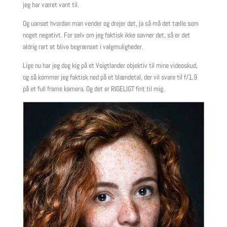
jeg har været vant til.
Og uanset hvordan man vender og drejer det, ja så må det tælle som
noget negativt. For selv om jeg faktisk ikke savner det, så er det
aldrig rart at blive begrænset i valgmuligheder.
Lige nu har jeg dog kig på et Voigtlander objektiv til mine videoskud,
og så kommer jeg faktisk ned på et blændetal, der vil svare til f/1.9
på et full frame kamera. Og det er RIGELIGT fint til mig.