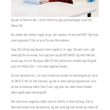
Og det er faktisk det. I hvert fald hvis jeg sammenligner med mit
Nikon D4.
Nu sidder der sikkert nogle af jer, der tænker: Hvad med ISO? Og hvad
med ergonomi? Det er jo et fysisk lille kamera.
Ang. ISO så har jeg absolut intet negativt at sige. Så sent som i går
skød jeg for en kunde, hvor jeg kom op på ISO 6400. Og rent faktisk
synes jeg, at mit Olympus OM-D E-M1 performer
mindst
lige så godt
som mit Nikon D4 – hvis ikke ligefrem bedre.
Du har derimod ret i, at med mindre du smider et batterigreb på, så er
et OM-D E-M1 et lille kamera, og det er ikke særlig ergonomisk, hvis
du har en kæmpe hånd. Som f.eks. jeg selv har. Men hvem fanden
kører også uden batterigreb?
Min liste over negative sider ved mit skifte, er ikke så lang. Det er
derimod listen over de positive, og den skal jeg nok smide op inden så