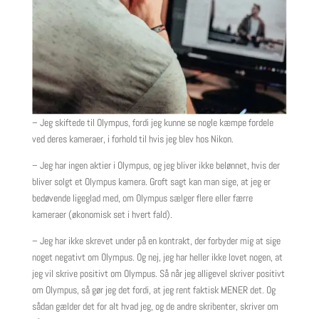
– Jeg skiftede til Olympus, fordi jeg kunne se nogle kæmpe fordele
ved deres kameraer, i forhold til hvis jeg blev hos Nikon.
– Jeg har ingen aktier i Olympus, og jeg bliver ikke belønnet, hvis der
bliver solgt et Olympus kamera. Groft sagt kan man sige, at jeg er
bedøvende ligeglad med, om Olympus sælger flere eller færre
kameraer (økonomisk set i hvert fald).
– Jeg har ikke skrevet under på en kontrakt, der forbyder mig at sige
noget negativt om Olympus. Og nej, jeg har heller ikke lovet nogen, at
jeg vil skrive positivt om Olympus. Så når jeg alligevel skriver positivt
om Olympus, så gør jeg det fordi, at jeg rent faktisk MENER det. Og
sådan gælder det for alt hvad jeg, og de andre skribenter, skriver om